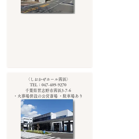
〈しおかぜホール茜浜〉
TEL：047-409-9270
千葉県習志野市茜浜3-7-6
・火葬場併設の公営斎場 ・駐車場あり